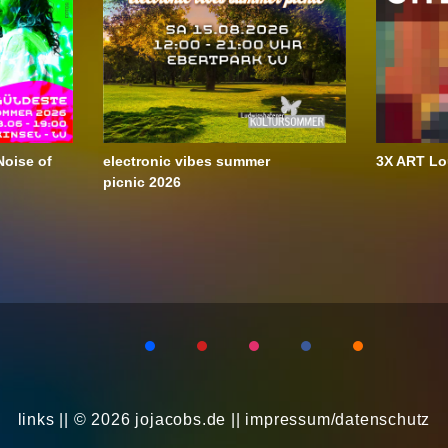
oise of
electronic vibes summer
3X ART Lo
picnic 2026
links
|| © 2026 jojacobs.de ||
impressum/datenschutz