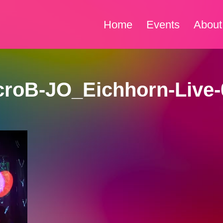
Home
Events
About
croB-JO_Eichhorn-Live-