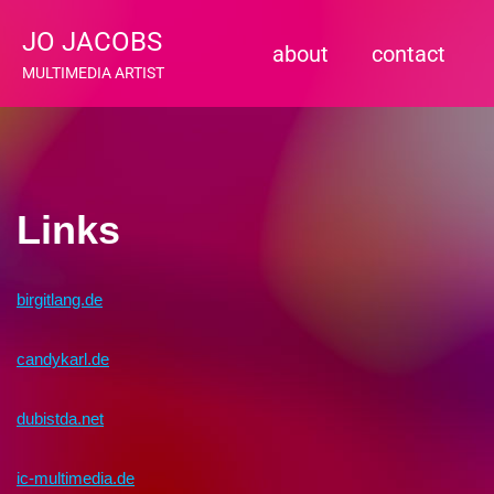
JO JACOBS
about
contact
Zum
MULTIMEDIA ARTIST
Inhalt
springen
Links
birgitlang.de
candykarl.de
dubistda.net
ic-multimedia.de