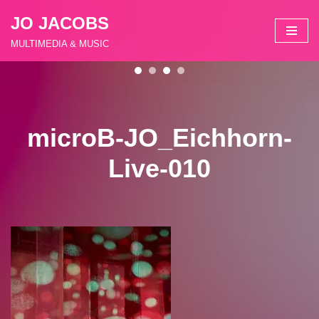
JO JACOBS
Zum
MULTIMEDIA & MUSIC
Inhalt
springen
microB-JO_Eichhorn-
Live-010