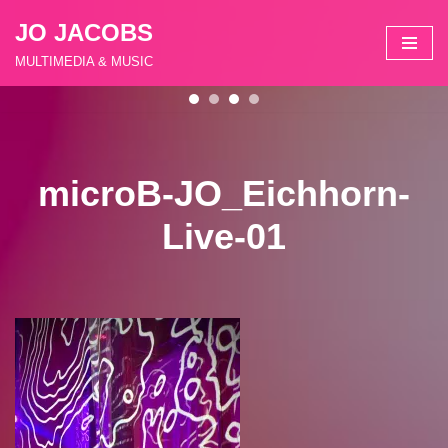
JO JACOBS
Zum
MULTIMEDIA & MUSIC
Inhalt
springen
microB-JO_Eichhorn-
Live-01