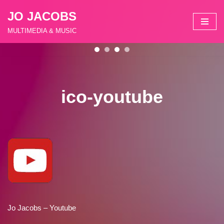
JO JACOBS
Zum
MULTIMEDIA & MUSIC
Inhalt
springen
ico-youtube
Jo Jacobs – Youtube