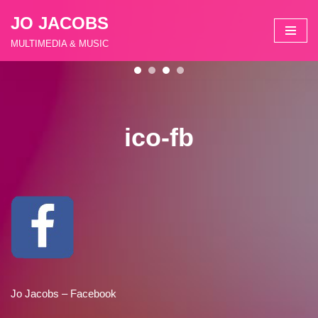
JO JACOBS
Zum
MULTIMEDIA & MUSIC
Inhalt
springen
ico-fb
Jo Jacobs – Facebook