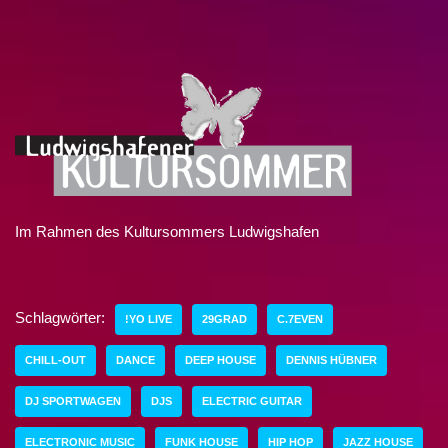
Im Rahmen des Kultursommers Ludwigshafen
Schlagwörter:
!YO LIVE
29GRAD
C.7EVEN
CHILL-OUT
DANCE
DEEP HOUSE
DENNIS HÜBNER
DJ SPORTWAGEN
DJS
ELECTRIC GUITAR
ELECTRONIC MUSIC
FUNK HOUSE
HIP HOP
JAZZ HOUSE