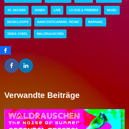
JO JACOBS
JONES
LIVE
LU DJS & FRIENDS
MUSIC
MUSICLOOPS
NARCOSTICAPARK. PICNIC
RAPHAEL
SEIDA SYBEL
WALDRAUSCHEN
Verwandte Beiträge