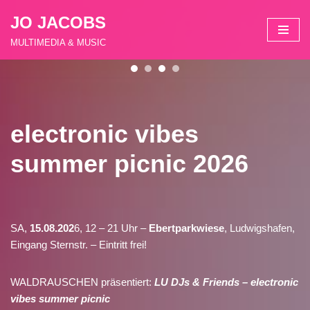
JO JACOBS
Zum
MULTIMEDIA & MUSIC
Inhalt
springen
electronic vibes
summer picnic 2026
SA,
15.08.202
6, 12 – 21 Uhr –
Ebertparkwiese
, Ludwigshafen,
Eingang Sternstr. –
Eintritt frei!
WALDRAUSCHEN präsentiert:
LU DJs & Friends – electronic
vibes summer picnic