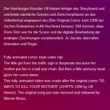
Der Hamburger Künstler Ulf Harten fertigte das Storyboard und
zeichnete sämtliche Szenen und Zwischenphasen an das
Videoformat angepasst neu (Der Original-Comic kam 1996 bei
Jochen Enterprises in A6 Hochkant heraus). DM trocken, alias
Doris Dörr war für die Scans und die digitale Bearbeitung der
analogen Zeichnungen verantwortlich. Jo Jacobs übernahm
Animation und Regie.
Fully animated comic style video clip:
The little girl from the traffic sign is desperate because her
mother put her in a ball and chain. But then a little advisory book
gives her some ideas.
This fully animated video was made after the original comic “50
WAYS TO KILL YOUR MOTHER” (©HRTN 1996 by Ulf
Harten). The original song just was remixed and released by
Warner Music.