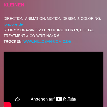
KLEINEN
DIRECTION, ANIMATION, MOTION-DESIGN & COLORING:
jojacobs.de
STORY & DRAWINGS:
LUPO DURO, ©HRTN,
DIGITAL
TREATMENT & CO-WRITING:
DM
TROCKEN,
WWW.NILLOSAN-COMIC.DE