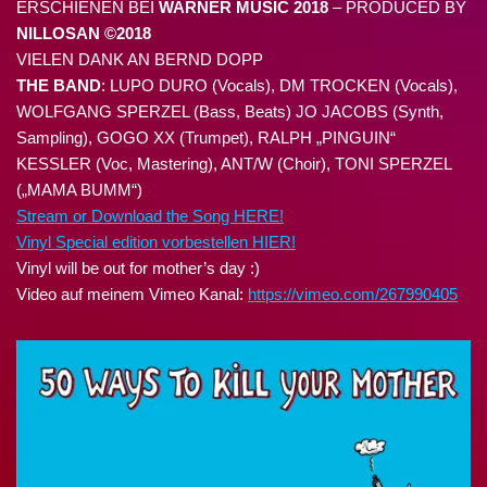
ERSCHIENEN BEI
WARNER MUSIC 2018
– PRODUCED BY
NILLOSAN ©2018
VIELEN DANK AN BERND DOPP
THE BAND
: LUPO DURO (Vocals), DM TROCKEN (Vocals),
WOLFGANG SPERZEL (Bass, Beats) JO JACOBS (Synth,
Sampling), GOGO XX (Trumpet), RALPH „PINGUIN“
KESSLER (Voc, Mastering), ANT/W (Choir), TONI SPERZEL
(„MAMA BUMM“)
Stream or Download the Song HERE!
Vinyl Special edition vorbestellen HIER!
Vinyl will be out for mother’s day :)
Video auf meinem Vimeo Kanal:
https://vimeo.com/267990405