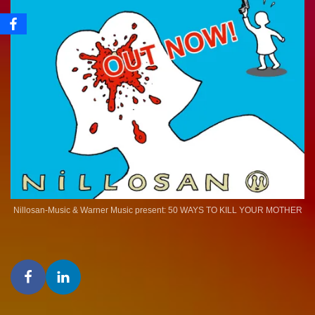
Nillosan-Music & Warner Music present: 50 WAYS TO KILL YOUR MOTHER